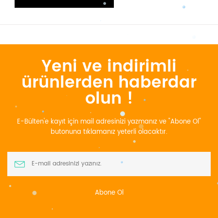
Yeni ve indirimli
ürünlerden haberdar
olun !
E-Bülten'e kayıt için mail adresinizi yazmanız ve "Abone Ol"
butonuna tıklamanız yeterli olacaktır.
Abone Ol