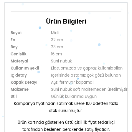
Ürün Bilgileri
Boyut
Midi
En
32 cm
Boy
23 cm
Genişlik
16 cm
Materyal
Suni nubuk
Kullanım şekli
Elde, omuzda ve çapraz kullanılabilen
İç detay
İçerisinde astarsız çok gözü bulunan
Kapak Detayı
Ağzı fermuar kapamalı
Malzeme
Suni nubuk soft malzemeden üretilmiştir.
Stil
Günlük kullanıma uygun
Kampanya fiyatından satılmak üzere 100 adetten fazla
stok sunulmuştur.
Ürün kartında gösterilen üstü çizili ilk fiyat tedarikçi
tarafından beslenen perakende satış fiyatıdır.