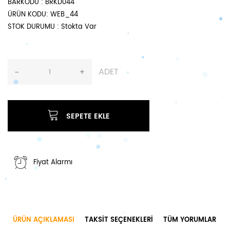
BARKODU
: BRKD044
ÜRÜN KODU
: WEB_44
STOK DURUMU
: Stokta Var
ADET
-
+
SEPETE EKLE
Fiyat Alarmı
ÜRÜN AÇIKLAMASI
TAKSIT SEÇENEKLERI
TÜM YORUMLAR