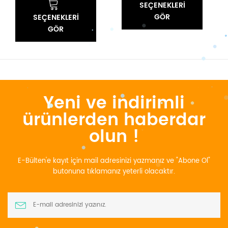
SEÇENEKLERI
GÖR
SEÇENEKLERI
GÖR
Yeni ve indirimli
ürünlerden haberdar
olun !
E-Bülten'e kayıt için mail adresinizi yazmanız ve "Abone Ol"
butonuna tıklamanız yeterli olacaktır.